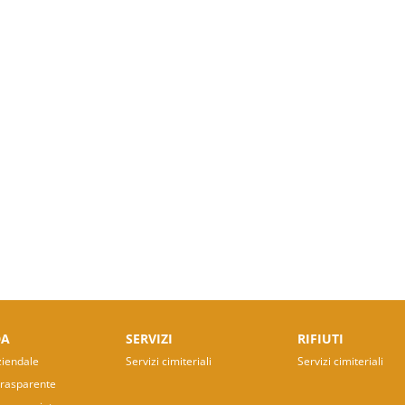
DA
SERVIZI
RIFIUTI
ziendale
Servizi cimiteriali
Servizi cimiteriali
Trasparente