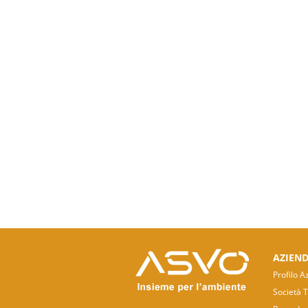
AZIEN
Profilo A
Società 