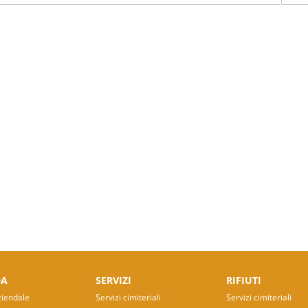
DA
SERVIZI
RIFIUTI
ziendale
Servizi cimiteriali
Servizi cimiteriali