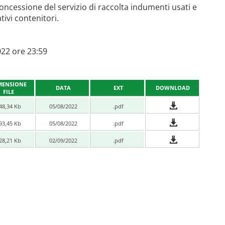
oncessione del servizio di raccolta indumenti usati e
tivi contenitori.
022 ore 23:59
MENSIONE
DATA
EXT
DOWNLOAD
FILE
48,34 Kb
05/08/2022
.pdf
93,45 Kb
05/08/2022
.pdf
28,21 Kb
02/09/2022
.pdf